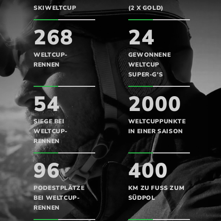
SKIWELTCUP
(2 X GOLD)
268
24
WELTCUP-
GEWONNENE
RENNEN
WELTCUP
SUPER-G'S
54
2000
SIEGE BEI
WELTCUPPUNKTE
WELTCUP-
IN EINER SAISON
RENNEN
96
400
PODESTPLÄTZE
KM ZU FUSS ZUM
BEI WELTCUP-
SÜDPOL
RENNEN